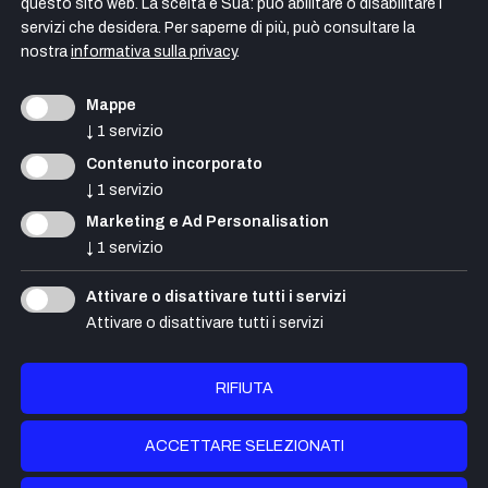
questo sito web. La scelta è Sua: può abilitare o disabilitare i
servizi che desidera.
Per saperne di più, può consultare la
nostra
informativa sulla privacy
.
Mappe
↓
1
servizio
Contenuto incorporato
↓
1
servizio
Marketing e Ad Personalisation
↓
1
servizio
Attivare o disattivare tutti i servizi
Attivare o disattivare tutti i servizi
Dalle Nogare Costruzioni Srl
Via Orazio 49 , I-39100 Bolzano (BZ)
RIFIUTA
Ufficio: 8:00-13:00 & 14:00-18:00
ACCETTARE SELEZIONATI
Tel. +39 0471 284 260
info@dallenogare.bz