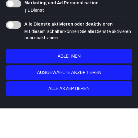
Marketing und Ad Personalisation
↓
1
Dienst
Alle Dienste aktivieren oder deaktivieren
Mit diesem Schalter können Sie alle Dienste aktivieren
oder deaktivieren.
Dalle Nogare Bauunternehmen GmbH
Horazstraße 49 , I-39100 Bozen
ABLEHNEN
Büro: 8:00-13:00 und 14:00-18:00
AUSGEWÄHLTE AKZEPTIEREN
Tel. +39 0471 284 260
info@dallenogare.bz
ALLE AKZEPTIEREN
Kontakt
Cookies
Impressum
Datenschutz
Copyright Ⓡ 2026 Dalle Nogare Bauunternehmen GmbH -
MwsT. IT 01618670218