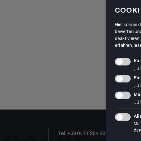
COOKI
Hier können 
bewerten und
deaktivieren 
erfahren, les
Ka
↓
1
Ein
↓
1
Mar
↓
1
All
Mit
dea
Tel. +39 0471 284 260